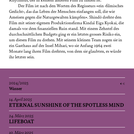
Der Film ist nach den Worten des Regisseurs «ein ‹filmisches
Gedicht›, das das Leben der Menschen einfangen soll, die wie
Ameisen gegen die Naturgewalten kämpfen». Shindō drehte den
Film mit seiner eigenen Produktionsfirma Kindaï Eiga Kyokai, die
damals vor dem finanziellen Ruin stand. Mit einem Zehntel des
durchschnittlichen Budgets ging er ein letztes grosses Risiko ein,
um diesen Film zu drehen. Mit seinem kleinen Team zogen sie in
ein Gasthaus auf der Insel Mihari, wo sie Anfang 1964 zwei
Monate lang ihren Film drehten, von dem sie glaubten, es würde
ihr letzter sein.
2024/2025
Wasser
14. April 2025
ETERNAL SUNSHINE OF THE SPOTLESS MIND
24. März 2025
LIFEBOAT
10. März 2025