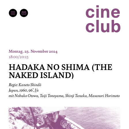
Montag, 25. November 2024
18:00/20:15
HADAKA NO SHIMA (THE
NAKED ISLAND)
Regie: Kaneto Shindō
Japan, 1960, 96’, J/e
mit Nobuko Otowa, Taiji Tonoyama, Shinji Tanaka, Masanori Horimoto