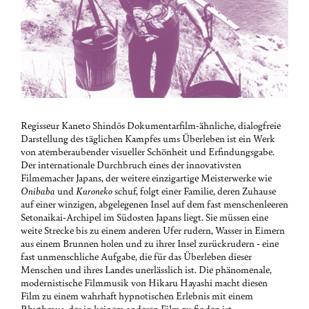
Regisseur Kaneto Shindōs Dokumentarfilm-ähnliche, dialogfreie
Darstellung des täglichen Kampfes ums Überleben ist ein Werk
von atemberaubender visueller Schönheit und Erfindungsgabe.
Der internationale Durchbruch eines der innovativsten
Filmemacher Japans, der weitere einzigartige Meisterwerke wie
Onibaba
und
Kuroneko
schuf, folgt einer Familie, deren Zuhause
auf einer winzigen, abgelegenen Insel auf dem fast menschenleeren
Setonaikai-Archipel im Südosten Japans liegt. Sie müssen eine
weite Strecke bis zu einem anderen Ufer rudern, Wasser in Eimern
aus einem Brunnen holen und zu ihrer Insel zurückrudern - eine
fast unmenschliche Aufgabe, die für das Überleben dieser
Menschen und ihres Landes unerlässlich ist. Die phänomenale,
modernistische Filmmusik von Hikaru Hayashi macht diesen
Film zu einem wahrhaft hypnotischen Erlebnis mit einem
Rhythmus, der in keinem anderen Film zu finden ist.