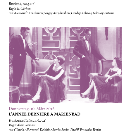
Russland, 2014, 112’
Regie: Juri Bykow
mit Aleksandr Korshunow, Sergey Artsybashow, Gordey Kobzow, Nikolay Butenin
Donnerstag, 10. März 2016
L’ANNÉE DERNIÈRE À MARIENBAD
Frankreich/Italien, 1961, 94’
Regie: Alain Resnais
mit Giorgio Albertazzi, Delphine Seyrig, Sacha Pitoëff, Françoise Bertin